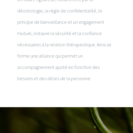
déontologie, la règle de confidentialité, le
principe de bienveillance et un engagement
mutuel, instaure la sécurité et la confiance
nécessaires à la relation thérapeutique. Ainsi se
forme une alliance qui permet un
accompagnement ajusté en fonction des
besoins et des désirs de la personne.