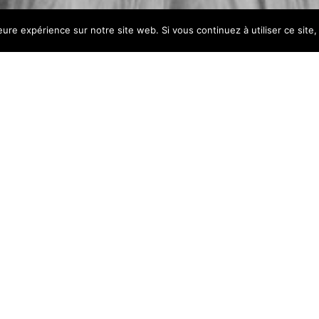
leure expérience sur notre site web. Si vous continuez à utiliser ce sit
ndergoing in-depth
g and continuous
 Paris Gestalt
n for Psychotherapy