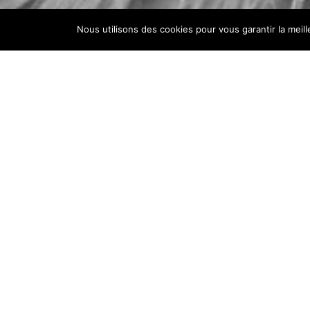
Nous utilisons des cookies pour vous garantir la meil
WHO AM I
I’m a Gestalt Therapist. This title is conferred after u
psychotherapy, both theoretical and practical trainin
supervision.
I am certified by the EPG (Ecole Parisienne de Gestalt
School and a member of the FF2P (French Federatio