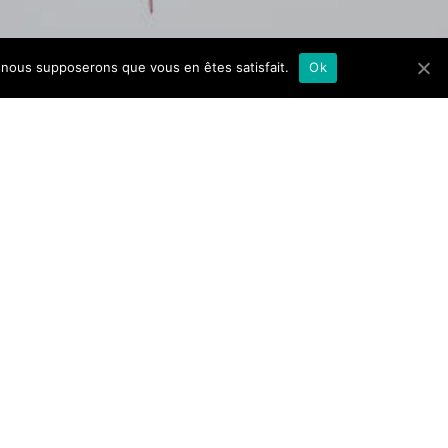
e, nous supposerons que vous en êtes satisfait.
Ok
COORDONNÉES
06.38.51.36.04
pascalmariejouy@gmail.com